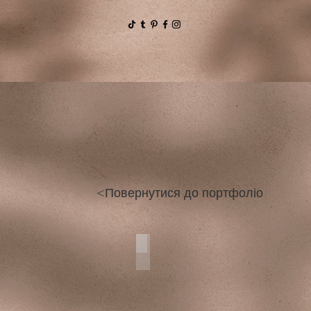
<Повернутися до портфоліо
South Africa