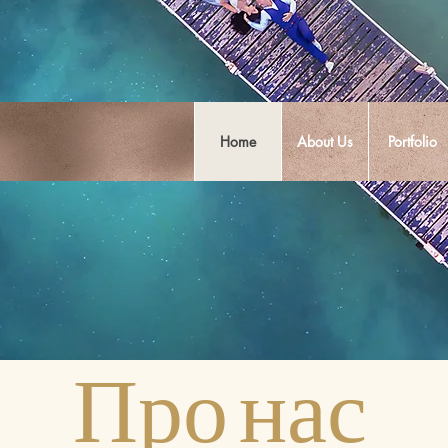
Home
About Us
Portfolio
ФОТОГРАФІЯ MIK 'N DRIK
Міжнародні фотографи, що знаходяться в Косумелі, Мексика
Про нас