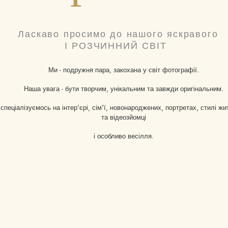
Ласкаво просимо до нашого яскравого
І РОЗЧИННИЙ СВІТ
Ми - подружня пара, закохана у світ фотографії.
Наша увага - бути творчим, унікальним та завжди оригінальним.
спеціалізуємось на інтер'єрі, сім'ї, новонароджених, портретах, стилі жит
та відеозйомці
і особливо весілля.