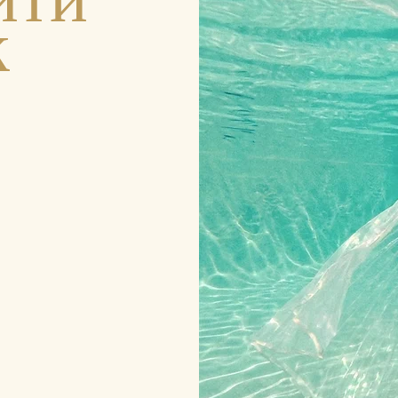
ити
к