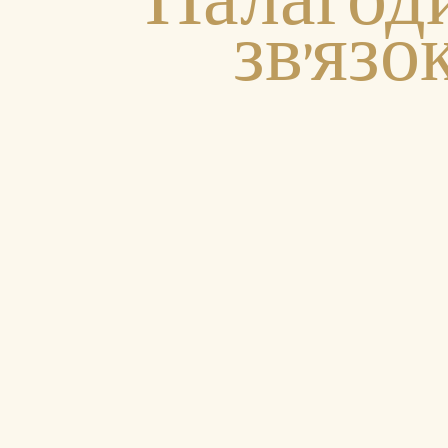
Налагод
зв'язо